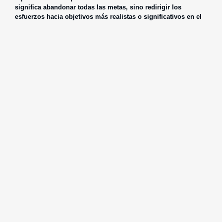
significa abandonar todas las metas, sino redirigir los
esfuerzos hacia objetivos más realistas o significativos en el
contexto actual.
En conclusión, estas tres herramientas (
contraste mental, WOOP
y desapego de metas
) dan al diseño de objetivos una visión
mucho más profunda y realista que la del pensamiento positivo,
preparando al protagonista mentalmente para enfrentarse a
los desafíos venideros, regular sus expectativas y establecer
pasos lo más realistas posibles para siempre seguir
avanzando hacia sus sueños.
COMENTARIOS
55llbet