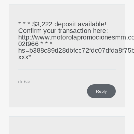
* * * $3,222 deposit available!
Confirm your transaction here:
http://www.motorolapromocionesmm.c
02t966 * * *
hs=b388c89d28dbfcc72fdc07dfda8f75
ххх*
nln7c5
Reply