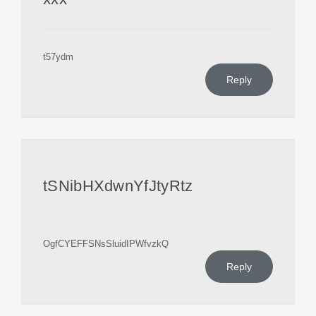
t57ydm
Reply
tSNibHXdwnYfJtyRtz
OgfCYEFFSNsSluidIPWfvzkQ
Reply