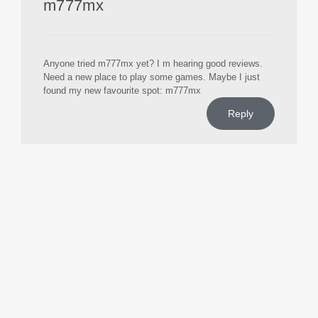
m777mx
Anyone tried m777mx yet? I m hearing good reviews.
Need a new place to play some games. Maybe I just
found my new favourite spot: m777mx
Reply
1
DEJA UN COMENTARIO