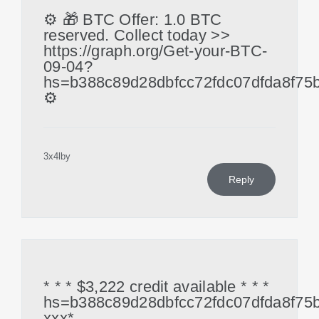
⚙ 🎁 BTC Offer: 1.0 BTC
reserved. Collect today >>
https://graph.org/Get-your-BTC-
09-04?
hs=b388c89d28dbfcc72fdc07dfda8f75
⚙
3x4lby
Reply
* * * $3,222 credit available * * *
hs=b388c89d28dbfcc72fdc07dfda8f75
ххх*