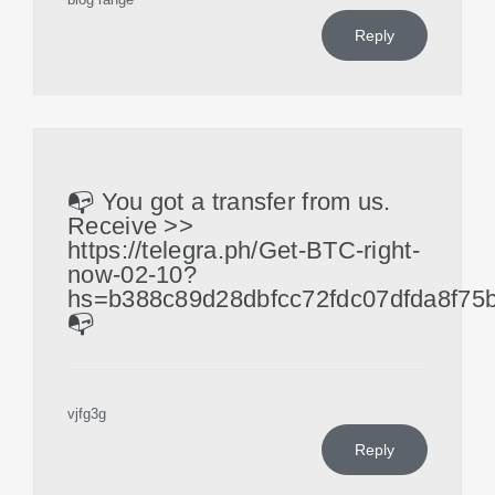
Reply
📭 You got a transfer from us.
Receive >>
https://telegra.ph/Get-BTC-right-
now-02-10?
hs=b388c89d28dbfcc72fdc07dfda8f75
📭
vjfg3g
Reply